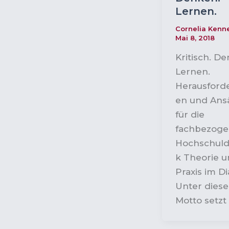
Lernen.
Cornelia Ken
Mai 8, 2018
Kritisch. D
Lernen.
Herausford
en und Ans
für die
fachbezog
Hochschuld
k Theorie 
Praxis im Di
Unter dies
Motto setzt