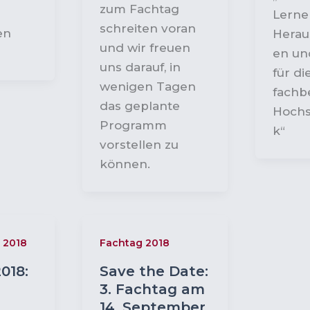
zum Fachtag
Lerne
schreiten voran
en
Herau
und wir freuen
en un
uns darauf, in
für di
wenigen Tagen
fachb
das geplante
Hochs
Programm
k“
vorstellen zu
können.
 2018
Fachtag 2018
018:
Save the Date:
3. Fachtag am
14. September