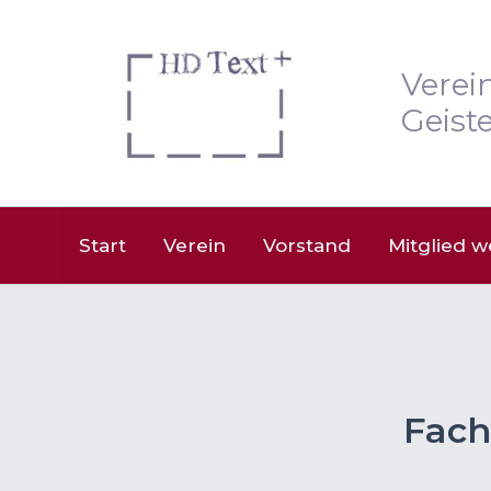
Zum
Inhalt
springen
Verei
Geiste
Start
Verein
Vorstand
Mitglied 
Fach