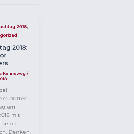
,
achtag 2018
gorized
tag 2018:
for
ers
ia Kenneweg
/
2018
bei
em dritten
ag am
2018 mit
Thema
sch. Denken.