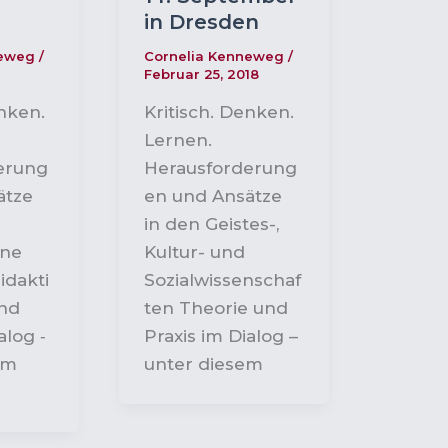
in Dresden
neweg
/
Cornelia Kenneweg
/
Februar 25, 2018
enken.
Kritisch. Denken.
Lernen.
erung
Herausforderung
ätze
en und Ansätze
in den Geistes-,
ene
Kultur- und
idakti
Sozialwissenschaf
und
ten Theorie und
alog ‑
Praxis im Dialog –
em
unter diesem