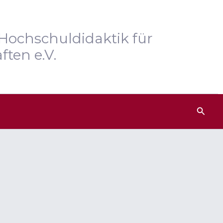
Hochschuldidaktik für
ften e.V.
Such