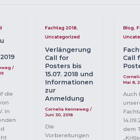
,
,
d
Fachtag 2018
Blog
F
Uncategorized
Uncate
u
Verlängerung
Fach
2019
Call for
Call 
Posters bis
Post
neweg
/
15.07. 2018 und
19
Cornel
Informationen
Mai 8, 
zur
f die
Auch 
Anmeldung
 von
unser
Cornelia Kenneweg
/
. in
Facht
Juni 30, 2018
enden
14.09.
Die
nd
dem 
Vorbereitungen
cht
„Kriti