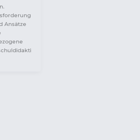
n.
sforderung
d Ansätze
e
ezogene
chuldidakti