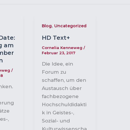
,
Blog
Uncategorized
Date:
HD Text+
g am
Cornelia Kenneweg
/
ember
Februar 23, 2017
n
Die Idee, ein
neweg
/
Forum zu
18
schaffen, um den
enken.
Austausch über
fachbezogene
erung
Hochschuldidakti
ätze
k in Geistes-,
es-,
Sozial- und
Kulturwissenscha