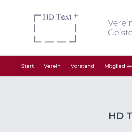
Zum
Inhalt
springen
Verei
Geiste
Start
Verein
Vorstand
Mitglied 
HD T