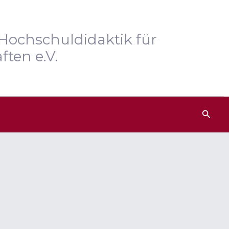
Hochschuldidaktik für
ften e.V.
Such