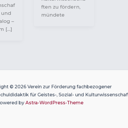
nschaf
ften zu fördern,
e und
mündete
alog –
m […]
ight © 2026 Verein zur Förderung fachbezogener
huldidaktik für Geistes-, Sozial- und Kulturwissenscha
 Powered by
Astra-WordPress-Theme