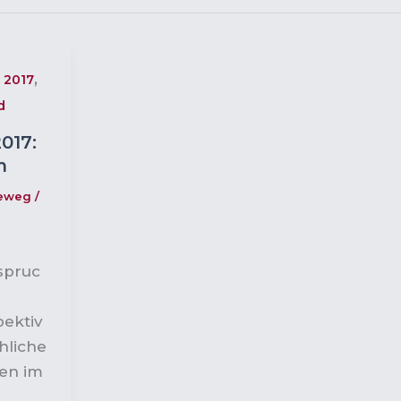
,
 2017
d
017:
m
neweg
/
spruc
ektiv
hliche
en im