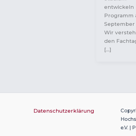
entwickeln
Programm a
September 
Wir verste
den Fachtag
[…]
Datenschutzerklärung
Copyr
Hochsc
e.V. |