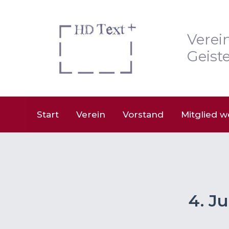
Zum
Inhalt
springen
Verei
Geiste
Start
Verein
Vorstand
Mitglied 
4. Ju