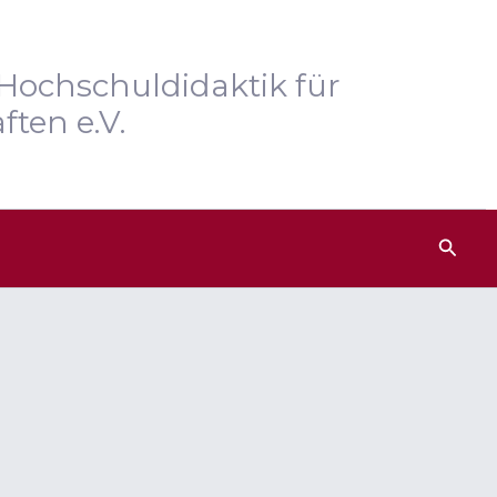
Hochschuldidaktik für
ften e.V.
Such