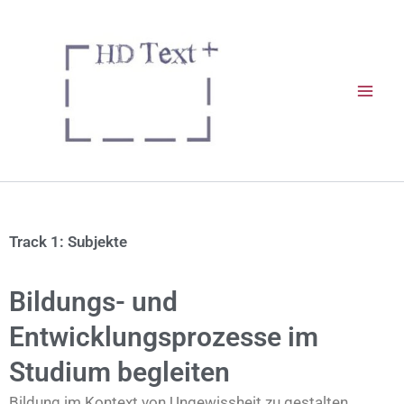
Zum
Inhalt
springen
Track 1: Subjekte
Bildungs- und
Entwicklungsprozesse im
Studium begleiten
Bildung im Kontext von Ungewissheit zu gestalten,